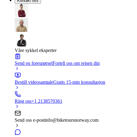
Kontakt oss
Våre sykkel eksperter
Send en forespørsel
Fortell oss om reisen din
Bestill videosamtale
Gratis 15-min konsultasjon
Ring oss
+1 2138570361
Send oss e-post
info@biketoursnorway.com