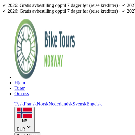
✓ 2026: Gratis avbestilling opptil 7 dager før (reise kreditter) · ✓ 2
✓ 2026: Gratis avbestilling opptil 7 dager før (reise kreditter) · ✓ 2
Hjem
Turer
Om oss
Tysk
Fransk
Norsk
Nederlandsk
Svensk
Engelsk
NB
EUR