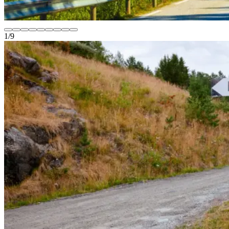
1
/
9