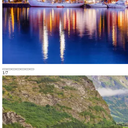
1
/
7